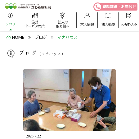
資料請求・お問合せ
施設
法人の
ブログ
求人情報
法人概要
入所申込み
サービス案内
取り組み
HOME
ブログ
マナハウス
ブログ
（マナハウス）
2025.7.22