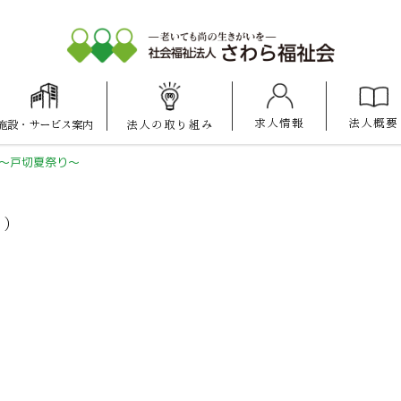
求人情報
法人概要
施設
・
サービス案内
法人の
取り組み
大池けいあい
愛宕けいあい
マナハウス
保育園
保育園
～戸切夏祭り～
ス）