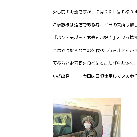
少し前のお話ですが、７月２９日はＦ様８４
ご家族様は遠方である為、平日の来所は難
『パン・天ぷら・お寿司が好き』という情報
ではでは好きなものを食べに行きませんか？
天ぷらとお寿司を食べに≪こんぴら丸≫へ、
いざ出発・・・今日は日頃使用している歩