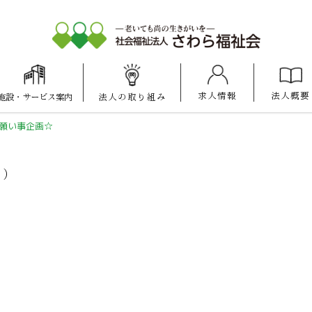
求人情報
法人概要
施設
・
サービス案内
法人の
取り組み
大池けいあい
愛宕けいあい
マナハウス
保育園
保育園
願い事企画☆
ス）