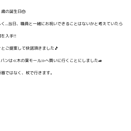
歳の誕生日🎂
しく…当日、職員と一緒にお祝いできることはないかと考えていたら
を入手!!
とご提案して快諾頂きました🎵
パンは≪木の葉モール≫へ買いに行くことにしました🚙
行器ではなく、杖で行きます。