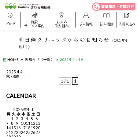
資料請求・お問合せ
施設
法人の
ブログ
求人情報
法人概要
入所申込み
サービス案内
取り組み
明日佳クリニックからのお知らせ
〈2025年4
月4日〉
HOME
お知らせ〈一覧〉
2025年4月4日
2025.4.4
㊗78歳！！！
1 / 1
1
CALENDAR
2025年4月
月
火
水
木
金
土
日
1
2
3
4
5
6
7
8
9
10
11
12
13
14
15
16
17
18
19
20
21
22
23
24
25
26
27