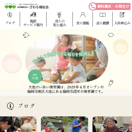
資料請求・お問合せ
施設
法人の
ブログ
求人情報
法人概要
入所申込み
サービス案内
取り組み
さわら福祉会は、福岡市西区に全室個室の特別養護
愛宕けいあい保育園は、2020年４月オープンの
大池けいあい保育園は、2020年４月オープンの
さわら福祉会は、福岡市西区に全室個室の特別養護
老人ホームを中心とした老人福祉施設を運営しています。
福岡市西区愛宕にある福岡市認可の保育園です。
福岡市南区大池にある福岡市認可の保育園です。
老人ホームを中心とした老人福祉施設を運営しています。
ブログ