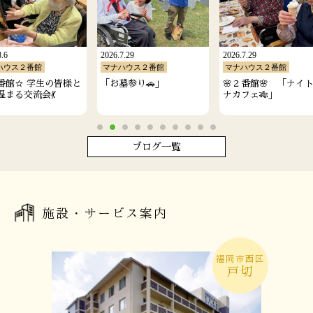
8.6
2026.7.29
2026.7.29
ハウス２番館
マナハウス２番館
マナハウス２番館
番館☆ 学生の皆様と
「お墓参り🚗」
🌸２番館🌸 「ナイ
温まる交流会💃
ナカフェ🎋」
ブログ一覧
施設・サービス案内
福岡市西区
戸切