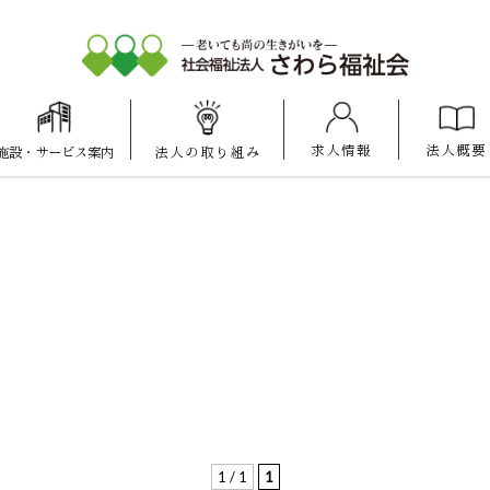
求人情報
法人概要
施設
・
サービス案内
法人の
取り組み
大池けいあい
愛宕けいあい
マナハウス
保育園
保育園
1 / 1
1