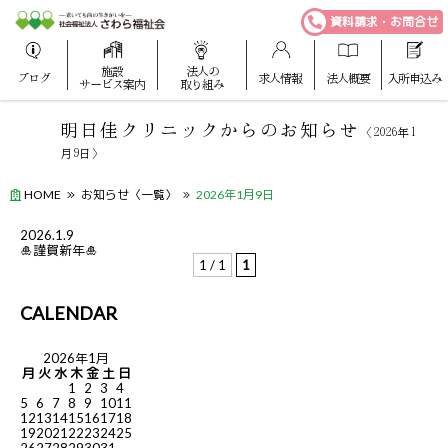
資料請求・お問合せ
施設
法人の
ブログ
求人情報
法人概要
入所申込み
サービス案内
取り組み
明日佳クリニックからのお知らせ
〈2026年1
月9日〉
HOME
お知らせ〈一覧〉
2026年1月9日
2026.1.9
🎍謹賀新年🎍
1 / 1
1
CALENDAR
2026年1月
月
火
水
木
金
土
日
1
2
3
4
5
6
7
8
9
10
11
12
13
14
15
16
17
18
19
20
21
22
23
24
25