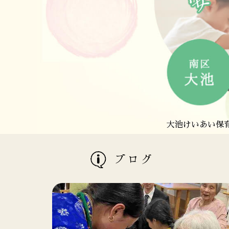
さわら福祉会は、福岡市
さわら福祉会は、福岡
愛宕けいあい保育
大池けいあい保育
ブログ