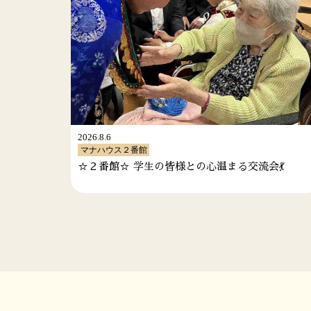
2026.7.29
マナハウス２番館
💃
「お墓参り🚗」