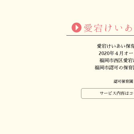
愛宕けい
愛宕けいあい保
2020年４月オ
福岡市西区愛宕
福岡市認可の保育
認可保育園
サービス内容はコ