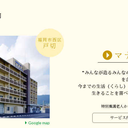
内
福岡市西区
戸切
マ
“みんなが造るみんな
を
今までの生活（くらし）
生きることを喜べ
特別養護老人ホ
サービス
Google map