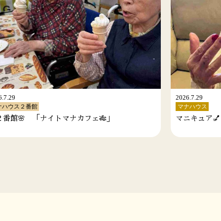
7.29
2026.7.21
ハウス
マナハウス
キュア💅
✨願い事叶え✨