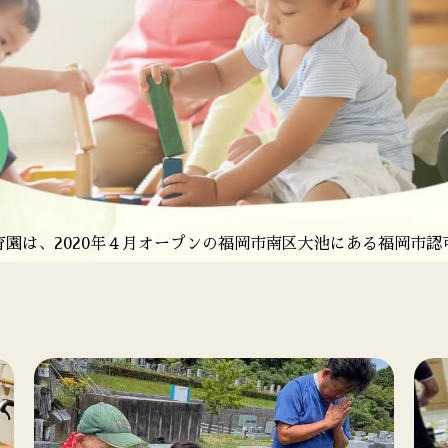
西区に全室個室の特別養護
老人ホームを中心とした老人福
市西区に全室個室の特別養護
園は、2020年４月オープンの
園は、2020年４月オープンの
老人ホームを中心とした老人福祉
福岡市西区愛宕にある福岡市認
福岡市南区大池にある福岡市認