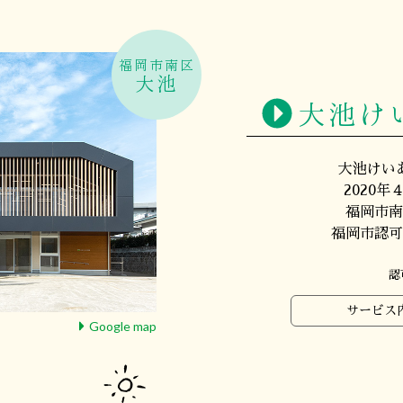
福岡市南区
大池
大池け
大池けい
2020
福岡市南
福岡市認可
認
サービス
Google map