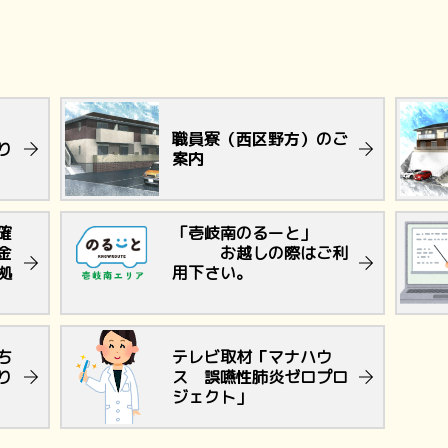
職員寮（西区野方）のご
り
案内
確
「壱岐南のるーと」
金
お越しの際はご利
拠
用下さい。
ち
テレビ取材「マナハウ
り
ス 誤嚥性肺炎ゼロプロ
ジェクト」