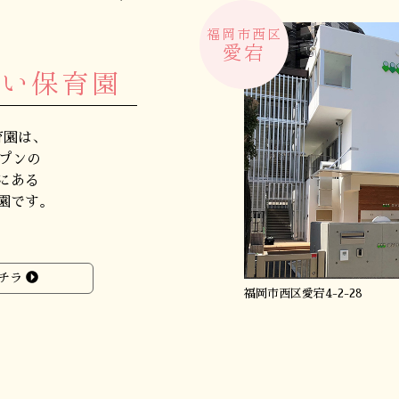
福岡市西区
愛宕
あい保育園
育園は、
ープンの
にある
園です。
チラ
福岡市西区愛宕4-2-28