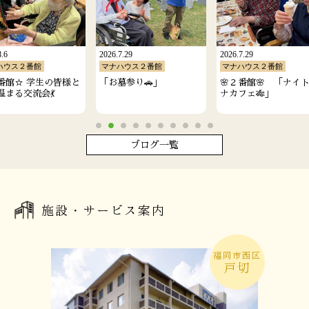
8.6
2026.7.29
2026.7.29
ハウス２番館
マナハウス２番館
マナハウス２番館
番館☆ 学生の皆様と
「お墓参り🚗」
🌸２番館🌸 「ナイ
温まる交流会💃
ナカフェ🎋」
ブログ一覧
施設・サービス案内
福岡市西区
戸切