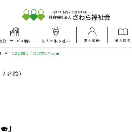
求人情報
法人概要
施設
・
サービス案内
法人の
取り組み
大池けいあい
愛宕けいあい
マナハウス
保育園
保育園
館
☆2番館☆「スシ食いねェ🍣」
ス２番館）
🍣」