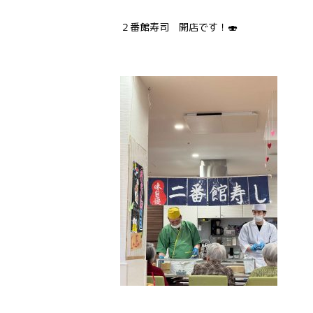
２番館寿司 開店です！🍣