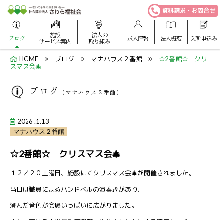
資料請求・お問合せ
施設
法人の
ブログ
求人情報
法人概要
入所申込み
サービス案内
取り組み
HOME
ブログ
マナハウス２番館
☆2番館☆ クリ
スマス会🎄
ブログ
（マナハウス２番館）
2026 .1.13
マナハウス２番館
☆2番館☆ クリスマス会🎄
１２／２０土曜日、施設にてクリスマス会🎄が開催されました。
当日は職員によるハンドベルの演奏🎶があり、
澄んだ音色が会場いっぱいに広がりました。