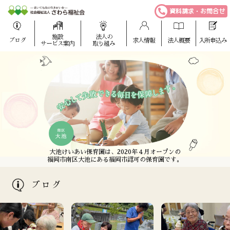
資料請求・お問合せ
施設
法人の
ブログ
求人情報
法人概要
入所申込み
サービス案内
取り組み
さわら福祉会は、福岡市西区に全室個室の特別養護
愛宕けいあい保育園は、2020年４月オープンの
大池けいあい保育園は、2020年４月オープンの
さわら福祉会は、福岡市西区に全室個室の特別養護
老人ホームを中心とした老人福祉施設を運営しています。
福岡市西区愛宕にある福岡市認可の保育園です。
福岡市南区大池にある福岡市認可の保育園です。
老人ホームを中心とした老人福祉施設を運営しています。
ブログ