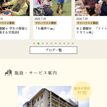
8.6
2026.7.29
2026.7.29
ハウス２番館
マナハウス２番館
マナハウス２番館
番館☆ 学生の皆様と
「お墓参り🚗」
🌸２番館🌸 「ナイ
温まる交流会💃
ナカフェ🎋」
ブログ一覧
施設・サービス案内
福岡市西区
戸切