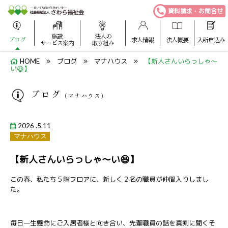
資料請求・お問合せ
施設
法人の
ブログ
求人情報
法人概要
入所申込み
サービス案内
取り組み
HOME
ブログ
マナハウス
【新人さんいらっしゃ～
い😆】
ブログ
（マナハウス）
2026 .5.11
マナハウス
【新人さんいらっしゃ～い😆】
この春、私たち５階フロアに、新しく２名の職員が仲間入りしまし
た。
毎日一生懸命にご入居者様と向き合い、先輩職員の話を真剣に聞くそ