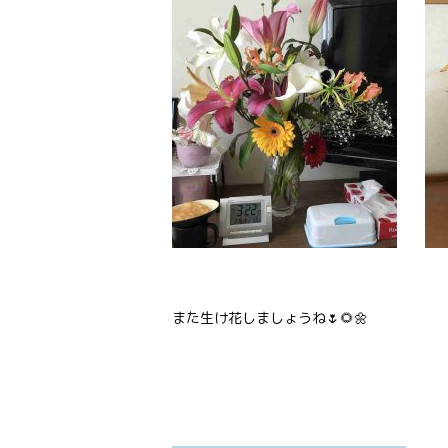
また生け花しましょうね🌷🌻🌼