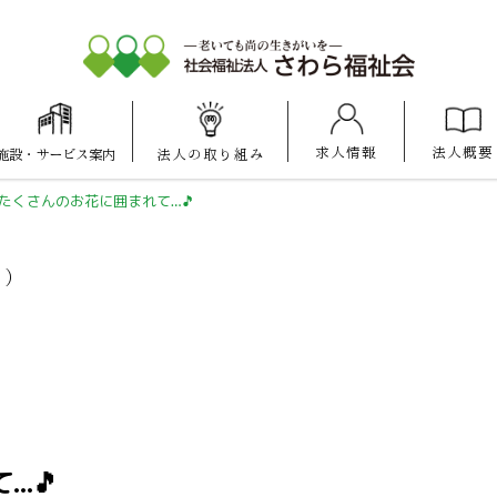
求人情報
法人概要
施設
・
サービス案内
法人の
取り組み
大池けいあい
愛宕けいあい
マナハウス
保育園
保育園
たくさんのお花に囲まれて…🎵
ス）
…🎵