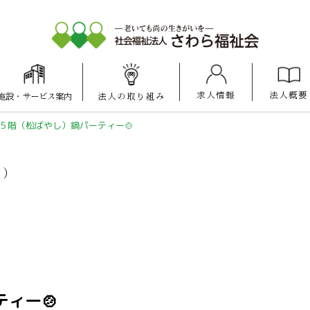
求人情報
法人概要
施設
・
サービス案内
法人の
取り組み
大池けいあい
愛宕けいあい
マナハウス
保育園
保育園
５階（松ばやし）鍋パーティー🍲
ス）
ィー🍲