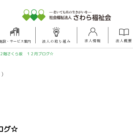
求人情報
法人概要
施設
・
サービス案内
法人の
取り組み
大池けいあい
愛宕けいあい
マナハウス
保育園
保育園
２階さくら坂 １２月ブログ☆
ス）
ログ☆