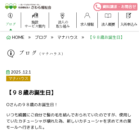
資料請求・お問合せ
施設
法人の
ブログ
求人情報
法人概要
入所申込み
サービス案内
取り組み
HOME
ブログ
マナハウス
【９８歳お誕生日】
ブログ
（マナハウス）
2025 .12.1
マナハウス
【９８歳お誕生日】
Oさんの９８歳のお誕生日！
いつも綺麗にご自分で髪の毛を結んでおられていたのですが、使用し
ていたカチューシャが壊れた為、新しいカチューシャを求めて木の葉
モールへ行きました。