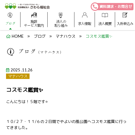
資料請求・お問合せ
施設
法人の
ブログ
求人情報
法人概要
入所申込み
サービス案内
取り組み
HOME
ブログ
マナハウス
コスモス鑑賞✨
ブログ
（マナハウス）
2025 .11.26
マナハウス
コスモス鑑賞✨
こんにちは！５階です⭐
１０/２７・１１/６の２日間でやよいの風公園へコスモス鑑賞に行っ
てきました。