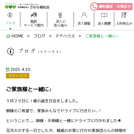
資料請求・お問合せ
施設
法人の
ブログ
求人情報
法人概要
入所申込み
サービス案内
取り組み
HOME
ブログ
マナハウス
ご家族様と一緒に♪
ブログ
（マナハウス）
2025 .4.10
マナハウス
ご家族様と一緒に♪
３月２９日にＩ様の誕生日会をしました。
娘様のご希望で、家族みんなでドライブに行きたい…！
ということで…、娘様・お孫様と一緒にドライブに行かれました🌟
花冷えのする一日でしたが、親戚のお家に行かれ家族団らんの時間を