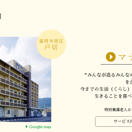
内
福岡市西区
戸切
マ
“みんなが造るみんな
を
今までの生活（くらし）
生きることを喜べ
特別養護老人ホ
サービス
Google map