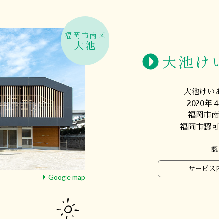
福岡市南区
大池
大池け
大池けい
2020
福岡市南
福岡市認可
認
サービス
Google map