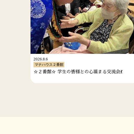
2026.7.29
館
マナハウス２番館
生の皆様との心温まる交流会💃
「お墓参り🚗」