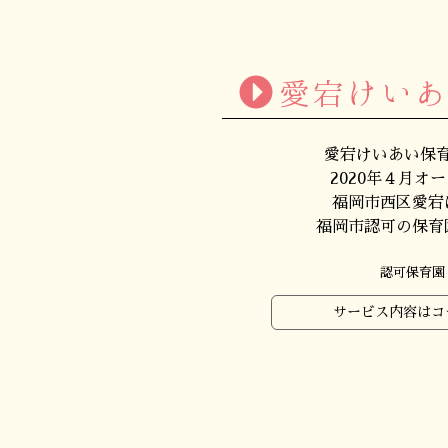
愛宕けい
愛宕けいあい保
2020年４月オ
福岡市西区愛宕
福岡市認可の保育
認可保育園
サービス内容はコ