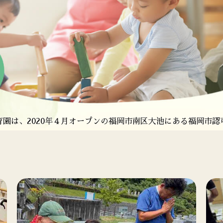
西区に全室個室の特別養護
老人ホームを中心とした老人福
市西区に全室個室の特別養護
園は、2020年４月オープンの
園は、2020年４月オープンの
老人ホームを中心とした老人福祉
福岡市西区愛宕にある福岡市認
福岡市南区大池にある福岡市認