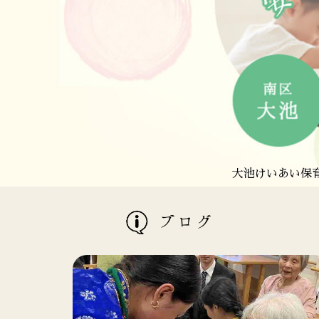
さわら福祉会は、福岡市
さわら福祉会は、福岡
愛宕けいあい保育
大池けいあい保育
ブログ