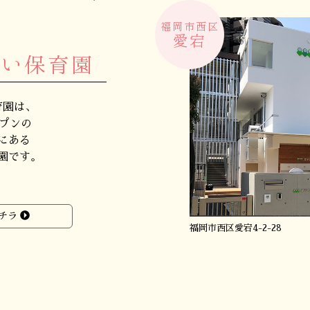
福岡市西区
愛宕
あい保育園
育園は、
ープンの
にある
園です。
チラ
福岡市西区愛宕4-2-28