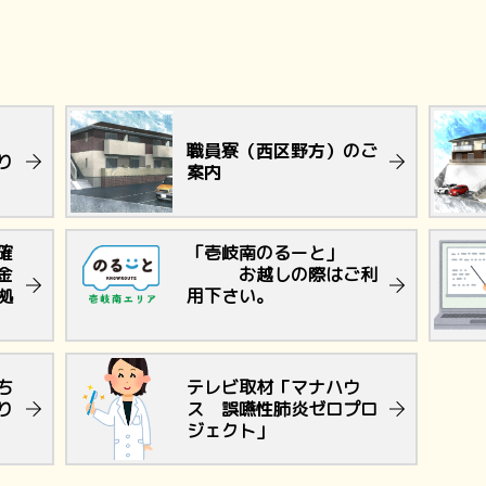
職員寮（西区野方）のご
り
案内
確
「壱岐南のるーと」
金
お越しの際はご利
拠
用下さい。
ち
テレビ取材「マナハウ
り
ス 誤嚥性肺炎ゼロプロ
ジェクト」