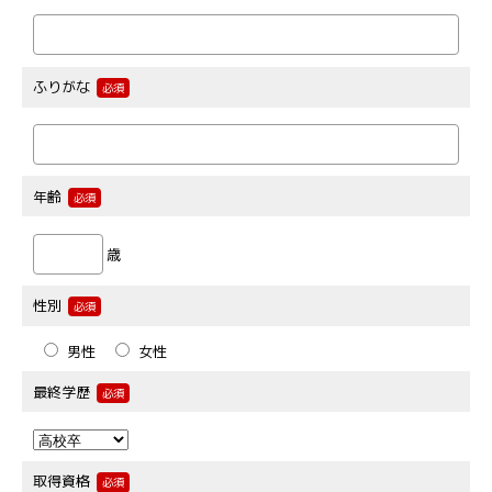
ふりがな
必須
年齢
必須
歳
性別
必須
男性
女性
最終学歴
必須
取得資格
必須